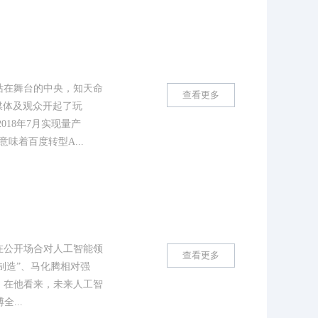
李彦宏站在舞台的中央，知天命
查看更多
媒体及观众开起了玩
18年7月实现量产
着百度转型A...
在公开场合对人工智能领
查看更多
制造”、马化腾相对强
，在他看来，未来人工智
...