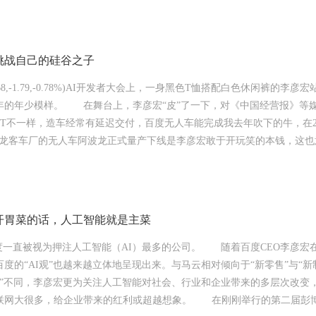
挑战自己的硅谷之子
28.68,-1.79,-0.78%)AI开发者大会上，一身黑色T恤搭配白色休闲裤的
年的年少模样。 在舞台上，李彦宏“皮”了一下，对《中国经营报》等
PT不一样，造车经常有延迟交付，百度无人车能完成我去年吹下的牛，在20
龙客车厂的无人车阿波龙正式量产下线是李彦宏敢于开玩笑的本钱，这也意味
开胃菜的话，人工智能就是主菜
百度一直被视为押注人工智能（AI）最多的公司。 随着百度CEO李彦宏
度的“AI观”也越来越立体地呈现出来。与马云相对倾向于“新零售”与“新
社交”不同，李彦宏更为关注人工智能对社会、行业和企业带来的多层次改变
联网大很多，给企业带来的红利或超越想象。 在刚刚举行的第二届彭博全