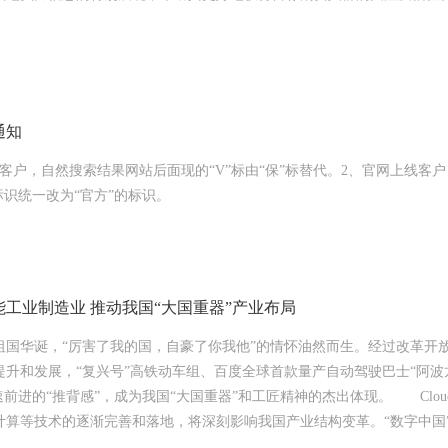
通知
客户，自然搜索结果网站后面现的“V”标由“保”标替代。2、官网上线客
标识统一改为“官方”的标识。
工业制造业 推动我国“大国重器”产业布局
华诞，“厉害了我的国，自豪了你我他”的情怀油然而生。经过改革开
提升和发展，“复兴号”高铁动车组、百度全球首款量产自动驾驶巴士“阿波
速前进的“推背感”，成为我国“大国重器”和工匠精神的杰出体现。 Cloud
算等技术的逐渐完善和落地，将深刻影响我国产业结构变革。“数字中国”战