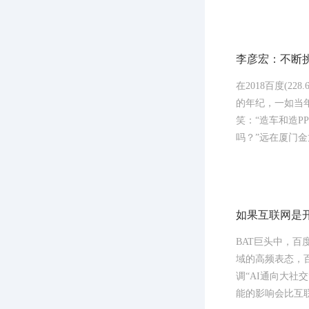
李彦宏：不断
在2018百度(2
的年纪，一如当
笑：“造车和造P
吗？”远在厦门金
如果互联网是
BAT巨头中，
域的高频表态，百
调“AI通向大
能的影响会比互