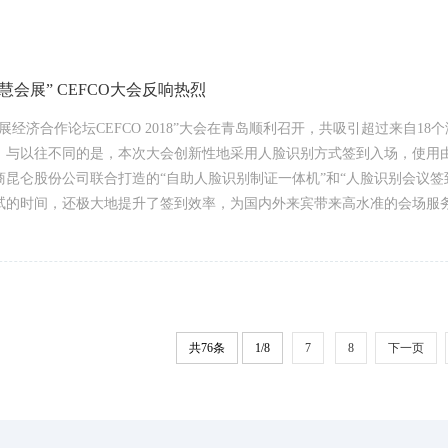
慧会展” CEFCO大会反响热烈
展经济合作论坛CEFCO 2018”大会在青岛顺利召开，共吸引超过来自18
代表。与以往不同的是，本次大会创新性地采用人脸识别方式签到入场，使用
商昆仑股份公司联合打造的“自助人脸识别制证一体机”和“人脸识别会议签
试的时间，还极大地提升了签到效率，为国内外来宾带来高水准的会场服务体
共76条
1/8
7
8
下一页