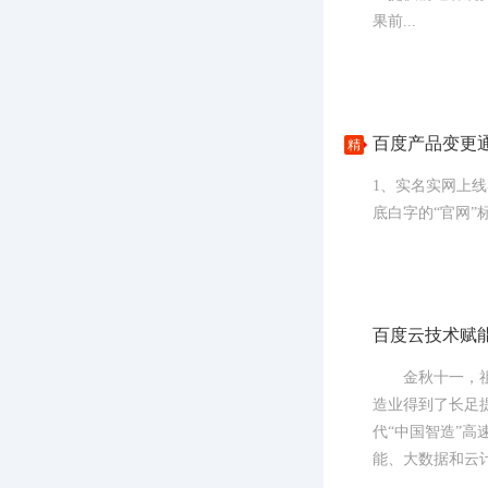
果前...
百度产品变更
精
1、实名实网上线
底白字的“官网”
百度云技术赋能
金秋十一，祖国
造业得到了长足
代“中国智造”高
能、大数据和云计